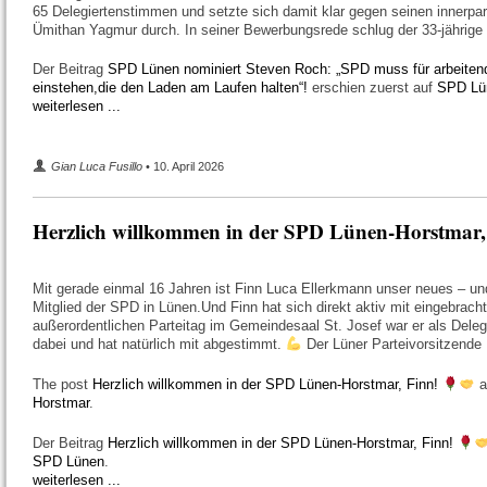
65 Delegiertenstimmen und setzte sich damit klar gegen seinen innerpar
Ümithan Yagmur durch. In seiner Bewerbungsrede schlug der 33-jährige
Der Beitrag
SPD Lünen nominiert Steven Roch: „SPD muss für arbeiten
einstehen,die den Laden am Laufen halten“!
erschien zuerst auf
SPD Lü
weiterlesen ...
Gian Luca Fusillo
• 10. April 2026
Herzlich willkommen in der SPD Lünen-Horstmar,
Mit gerade einmal 16 Jahren ist Finn Luca Ellerkmann unser neues – und
Mitglied der SPD in Lünen.Und Finn hat sich direkt aktiv mit eingebrach
außerordentlichen Parteitag im Gemeindesaal St. Josef war er als Delegi
dabei und hat natürlich mit abgestimmt.
Der Lüner Parteivorsitzende
The post
Herzlich willkommen in der SPD Lünen-Horstmar, Finn!
a
Horstmar
.
Der Beitrag
Herzlich willkommen in der SPD Lünen-Horstmar, Finn!
SPD Lünen
.
weiterlesen ...