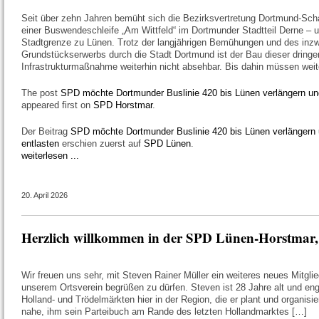
Seit über zehn Jahren bemüht sich die Bezirksvertretung Dortmund-Sc
einer Buswendeschleife „Am Wittfeld“ im Dortmunder Stadtteil Derne – u
Stadtgrenze zu Lünen. Trotz der langjährigen Bemühungen und des inzw
Grundstückserwerbs durch die Stadt Dortmund ist der Bau dieser dringe
Infrastrukturmaßnahme weiterhin nicht absehbar. Bis dahin müssen weit
The post
SPD möchte Dortmunder Buslinie 420 bis Lünen verlängern un
appeared first on
SPD Horstmar
.
Der Beitrag
SPD möchte Dortmunder Buslinie 420 bis Lünen verlängern
entlasten
erschien zuerst auf
SPD Lünen
.
weiterlesen ...
20. April 2026
Herzlich willkommen in der SPD Lünen-Horstmar, 
Wir freuen uns sehr, mit Steven Rainer Müller ein weiteres neues Mitglie
unserem Ortsverein begrüßen zu dürfen. Steven ist 28 Jahre alt und enga
Holland- und Trödelmärkten hier in der Region, die er plant und organisier
nahe, ihm sein Parteibuch am Rande des letzten Hollandmarktes […]